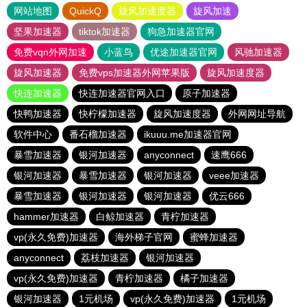
网站地图
QuickQ
旋风加速度器
旋风加速
坚果加速器
tiktok加速器
狗急加速器官网
免费vqn外网加速
小蓝鸟
优途加速器官网
风驰加速器
旋风加速器
免费vps加速器外网苹果版
旋风加速度器
快连加速器
快连加速器官网入口
原子加速器
快鸭加速器
快柠檬加速器
旋风加速度器
外网网址导航
软件中心
番石榴加速器
ikuuu.me加速器官网
暴雪加速器
银河加速器
anyconnect
速鹰666
银河加速器
暴雪加速器
银河加速器
veee加速器
暴雪加速器
银河加速器
银河加速器
优云666
hammer加速器
白鲸加速器
青柠加速器
vp(永久免费)加速器
海外梯子官网
蜜蜂加速器
anyconnect
荔枝加速器
银河加速器
vp(永久免费)加速器
青柠加速器
橘子加速器
银河加速器
1元机场
vp(永久免费)加速器
1元机场