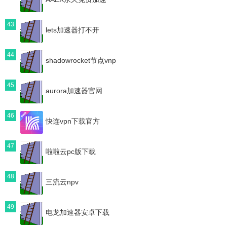
43
lets加速器打不开
44
shadowrocket节点vnp
45
aurora加速器官网
46
快连vpn下载官方
47
啦啦云pc版下载
48
三流云npv
49
电龙加速器安卓下载