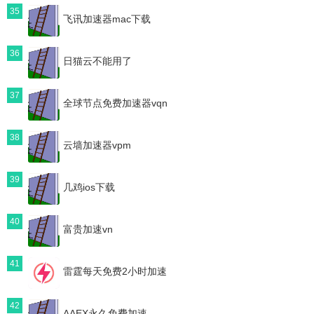
35
飞讯加速器mac下载
36
日猫云不能用了
37
全球节点免费加速器vqn
38
云墙加速器vpm
39
几鸡ios下载
40
富贵加速vn
41
雷霆每天免费2小时加速
42
AAEX永久免费加速