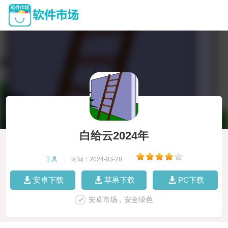
白给云2024年
工具
|
时间：2024-03-28
|
安卓下载
苹果下载
PC下载
安卓市场，安全绿色