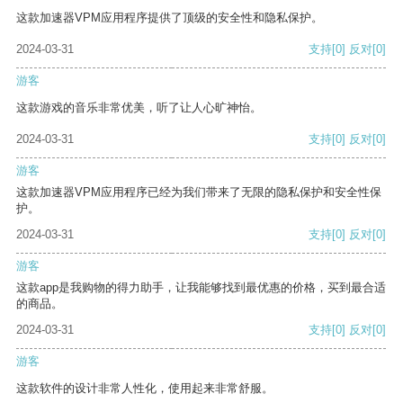
这款加速器VPM应用程序提供了顶级的安全性和隐私保护。
2024-03-31
支持
[0]
反对
[0]
游客
这款游戏的音乐非常优美，听了让人心旷神怡。
2024-03-31
支持
[0]
反对
[0]
游客
这款加速器VPM应用程序已经为我们带来了无限的隐私保护和安全性保
护。
2024-03-31
支持
[0]
反对
[0]
游客
这款app是我购物的得力助手，让我能够找到最优惠的价格，买到最合适
的商品。
2024-03-31
支持
[0]
反对
[0]
游客
这款软件的设计非常人性化，使用起来非常舒服。