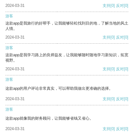
2024-03-31
支持
[0]
反对
[0]
游客
这款app是我旅行的好帮手，让我能够轻松找到目的地，了解当地的风土
人情。
2024-03-31
支持
[0]
反对
[0]
游客
这款app是我学习路上的良师益友，让我能够随时随地学习新知识，拓宽
视野。
2024-03-31
支持
[0]
反对
[0]
游客
这款app的用户评论非常真实，可以帮助我做出更准确的选择。
2024-03-31
支持
[0]
反对
[0]
游客
这款app就像我的财务顾问，让我能够省钱又省心。
2024-03-31
支持
[0]
反对
[0]