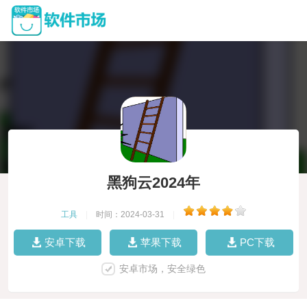
黑狗云2024年
工具
|
时间：2024-03-31
|
安卓下载
苹果下载
PC下载
安卓市场，安全绿色