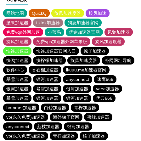
网站地图
QuickQ
旋风加速度器
旋风加速
坚果加速器
tiktok加速器
狗急加速器官网
免费vqn外网加速
小蓝鸟
优途加速器官网
风驰加速器
旋风加速器
免费vps加速器外网苹果版
旋风加速度器
快连加速器
快连加速器官网入口
原子加速器
快鸭加速器
快柠檬加速器
旋风加速度器
外网网址导航
软件中心
番石榴加速器
ikuuu.me加速器官网
暴雪加速器
银河加速器
anyconnect
速鹰666
银河加速器
暴雪加速器
银河加速器
veee加速器
暴雪加速器
银河加速器
银河加速器
优云666
hammer加速器
白鲸加速器
青柠加速器
vp(永久免费)加速器
海外梯子官网
蜜蜂加速器
anyconnect
荔枝加速器
银河加速器
vp(永久免费)加速器
青柠加速器
橘子加速器