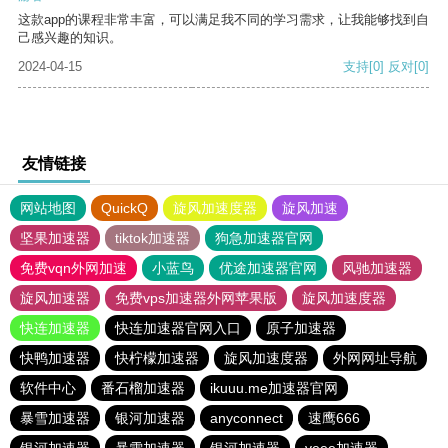
这款app的课程非常丰富，可以满足我不同的学习需求，让我能够找到自
己感兴趣的知识。
2024-04-15
支持
[0]
反对
[0]
友情链接
网站地图
QuickQ
旋风加速度器
旋风加速
坚果加速器
tiktok加速器
狗急加速器官网
免费vqn外网加速
小蓝鸟
优途加速器官网
风驰加速器
旋风加速器
免费vps加速器外网苹果版
旋风加速度器
快连加速器
快连加速器官网入口
原子加速器
快鸭加速器
快柠檬加速器
旋风加速度器
外网网址导航
软件中心
番石榴加速器
ikuuu.me加速器官网
暴雪加速器
银河加速器
anyconnect
速鹰666