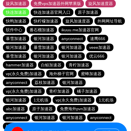
旋风加速器
免费vps加速器外网苹果版
旋风加速度器
快连加速器
快连加速器官网入口
原子加速器
快鸭加速器
快柠檬加速器
旋风加速度器
外网网址导航
软件中心
番石榴加速器
ikuuu.me加速器官网
暴雪加速器
银河加速器
anyconnect
速鹰666
银河加速器
暴雪加速器
银河加速器
veee加速器
暴雪加速器
银河加速器
银河加速器
优云666
hammer加速器
白鲸加速器
青柠加速器
vp(永久免费)加速器
海外梯子官网
蜜蜂加速器
anyconnect
荔枝加速器
银河加速器
vp(永久免费)加速器
青柠加速器
橘子加速器
银河加速器
1元机场
vp(永久免费)加速器
1元机场
abc加速器
原子加速器
免费海外pvn加速器
anyconnect
银河加速器
银河加速器
anyconnect
银河加速器
蚂蚁加速器
暴雪加速器
海鸥加速器