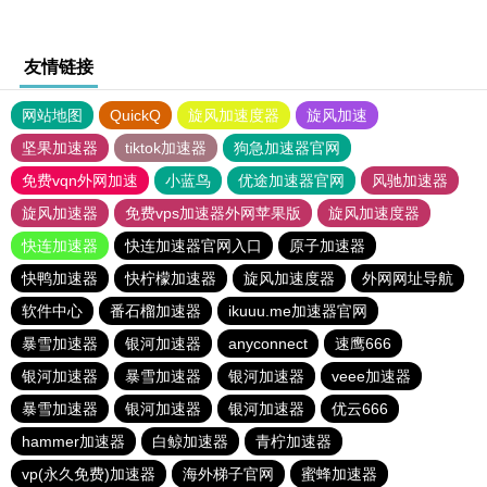
友情链接
网站地图
QuickQ
旋风加速度器
旋风加速
坚果加速器
tiktok加速器
狗急加速器官网
免费vqn外网加速
小蓝鸟
优途加速器官网
风驰加速器
旋风加速器
免费vps加速器外网苹果版
旋风加速度器
快连加速器
快连加速器官网入口
原子加速器
快鸭加速器
快柠檬加速器
旋风加速度器
外网网址导航
软件中心
番石榴加速器
ikuuu.me加速器官网
暴雪加速器
银河加速器
anyconnect
速鹰666
银河加速器
暴雪加速器
银河加速器
veee加速器
暴雪加速器
银河加速器
银河加速器
优云666
hammer加速器
白鲸加速器
青柠加速器
vp(永久免费)加速器
海外梯子官网
蜜蜂加速器