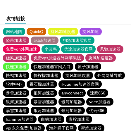
友情链接
网站地图
QuickQ
旋风加速度器
旋风加速
坚果加速器
tiktok加速器
狗急加速器官网
免费vqn外网加速
小蓝鸟
优途加速器官网
风驰加速器
旋风加速器
免费vps加速器外网苹果版
旋风加速度器
快连加速器
快连加速器官网入口
原子加速器
快鸭加速器
快柠檬加速器
旋风加速度器
外网网址导航
软件中心
番石榴加速器
ikuuu.me加速器官网
暴雪加速器
银河加速器
anyconnect
速鹰666
银河加速器
暴雪加速器
银河加速器
veee加速器
暴雪加速器
银河加速器
银河加速器
优云666
hammer加速器
白鲸加速器
青柠加速器
vp(永久免费)加速器
海外梯子官网
蜜蜂加速器