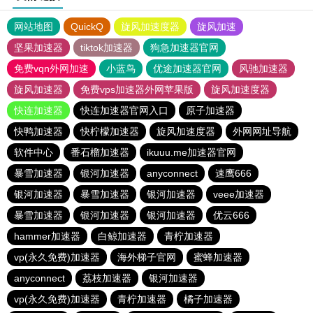
网站地图
QuickQ
旋风加速度器
旋风加速
坚果加速器
tiktok加速器
狗急加速器官网
免费vqn外网加速
小蓝鸟
优途加速器官网
风驰加速器
旋风加速器
免费vps加速器外网苹果版
旋风加速度器
快连加速器
快连加速器官网入口
原子加速器
快鸭加速器
快柠檬加速器
旋风加速度器
外网网址导航
软件中心
番石榴加速器
ikuuu.me加速器官网
暴雪加速器
银河加速器
anyconnect
速鹰666
银河加速器
暴雪加速器
银河加速器
veee加速器
暴雪加速器
银河加速器
银河加速器
优云666
hammer加速器
白鲸加速器
青柠加速器
vp(永久免费)加速器
海外梯子官网
蜜蜂加速器
anyconnect
荔枝加速器
银河加速器
vp(永久免费)加速器
青柠加速器
橘子加速器