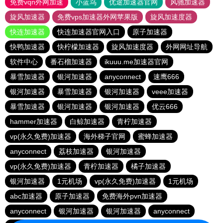
免费vqn外网加速
小蓝鸟
优途加速器官网
风驰加速器
旋风加速器
免费vps加速器外网苹果版
旋风加速度器
快连加速器
快连加速器官网入口
原子加速器
快鸭加速器
快柠檬加速器
旋风加速度器
外网网址导航
软件中心
番石榴加速器
ikuuu.me加速器官网
暴雪加速器
银河加速器
anyconnect
速鹰666
银河加速器
暴雪加速器
银河加速器
veee加速器
暴雪加速器
银河加速器
银河加速器
优云666
hammer加速器
白鲸加速器
青柠加速器
vp(永久免费)加速器
海外梯子官网
蜜蜂加速器
anyconnect
荔枝加速器
银河加速器
vp(永久免费)加速器
青柠加速器
橘子加速器
银河加速器
1元机场
vp(永久免费)加速器
1元机场
abc加速器
原子加速器
免费海外pvn加速器
anyconnect
银河加速器
银河加速器
anyconnect