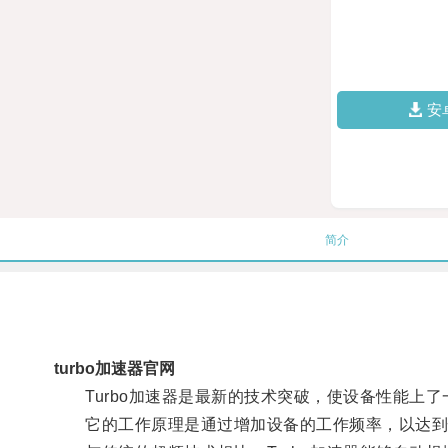
安
简介
turbo加速器官网
Turbo加速器是最新的技术突破，使设备性能上了
它的工作原理是通过增加设备的工作频率，以达到