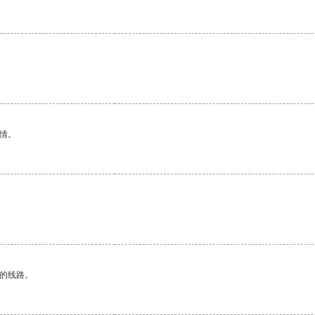
情。
区的线路。