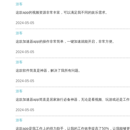
游客
这款app的视频资源非常丰富，可以满足我不同的娱乐需求。
2024-05-05
游客
这款加速器app的操作非常简单，一键加速就能开启，非常方便。
2024-05-05
游客
这款软件简直是神器，解决了我所有问题。
2024-05-05
游客
这款加速器app简直是居家旅行必备神器，无论是看视频、玩游戏还是工
2024-05-05
游客
这款app是我工作上的得力助手，让我的工作效率提高了50%，让我能够