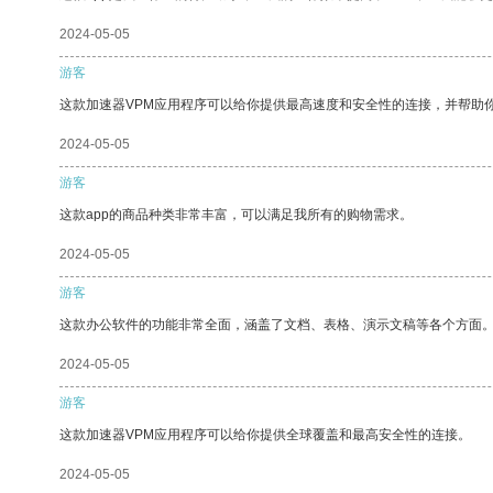
2024-05-05
游客
这款加速器VPM应用程序可以给你提供最高速度和安全性的连接，并帮助
2024-05-05
游客
这款app的商品种类非常丰富，可以满足我所有的购物需求。
2024-05-05
游客
这款办公软件的功能非常全面，涵盖了文档、表格、演示文稿等各个方面
2024-05-05
游客
这款加速器VPM应用程序可以给你提供全球覆盖和最高安全性的连接。
2024-05-05