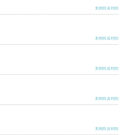
支持
[0]
反对
[0]
支持
[0]
反对
[0]
支持
[0]
反对
[0]
支持
[0]
反对
[0]
支持
[0]
反对
[0]