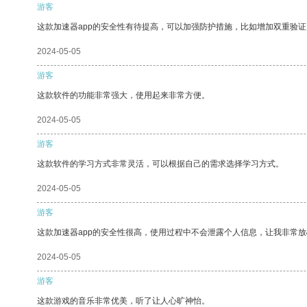
游客
这款加速器app的安全性有待提高，可以加强防护措施，比如增加双重验证
2024-05-05
游客
这款软件的功能非常强大，使用起来非常方便。
2024-05-05
游客
这款软件的学习方式非常灵活，可以根据自己的需求选择学习方式。
2024-05-05
游客
这款加速器app的安全性很高，使用过程中不会泄露个人信息，让我非常放
2024-05-05
游客
这款游戏的音乐非常优美，听了让人心旷神怡。