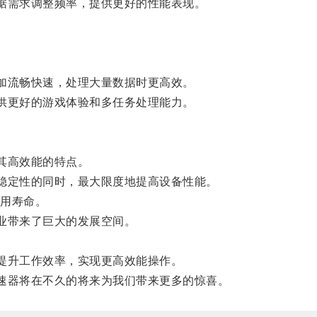
据需求调整频率，提供更好的性能表现。
加流畅快速，处理大量数据时更高效。
供更好的游戏体验和多任务处理能力。
其高效能的特点。
稳定性的同时，最大限度地提高设备性能。
用寿命。
业带来了巨大的发展空间。
提升工作效率，实现更高效能操作。
速器将在不久的将来为我们带来更多的惊喜。