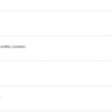
你在网络上自由移动。
。