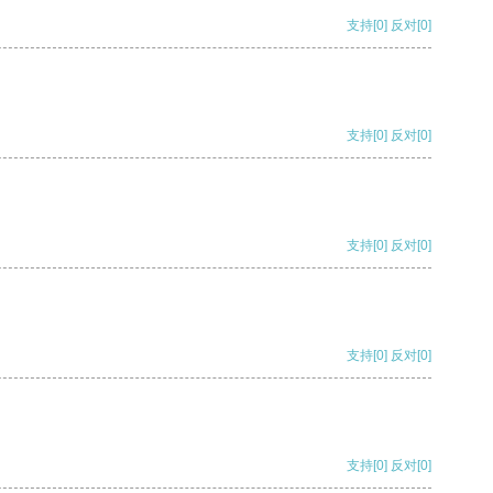
支持
[0]
反对
[0]
支持
[0]
反对
[0]
支持
[0]
反对
[0]
支持
[0]
反对
[0]
支持
[0]
反对
[0]