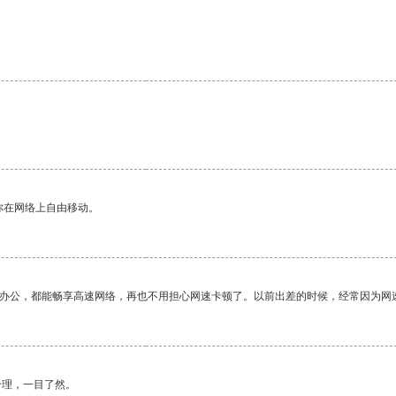
你在网络上自由移动。
作办公，都能畅享高速网络，再也不用担心网速卡顿了。以前出差的时候，经常因为网
合理，一目了然。