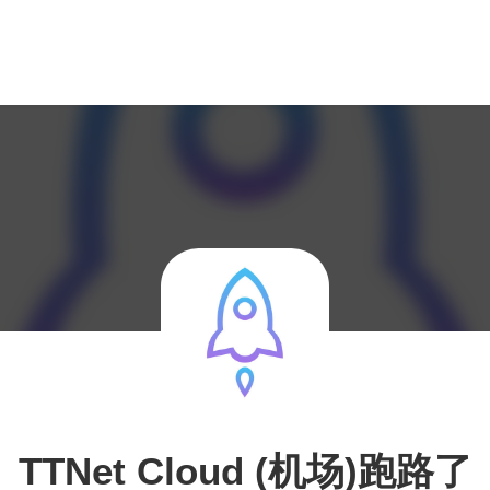
TTNet Cloud (机场)跑路了