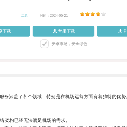
工具
|
时间：2024-05-21
|
卓下载
苹果下载
安卓市场，安全绿色
，其服务涵盖了各个领域，特别是在机场运营方面有着独特的优势
络架构已经无法满足机场的需求。