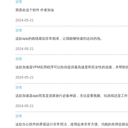
游客
我喜欢这个软件 作者加油
2024-05-21
游客
这款app的路线规划非常精准，让我能够快速到达目的地。
2024-05-21
游客
这款加速器VPM应用程序可以给你提供最高速度和安全性的连接，并帮助
2024-05-21
游客
这款加速器app简直是居家旅行必备神器，无论是看视频、玩游戏还是工
2024-05-21
游客
这款办公软件的界面设计非常简洁，使用起来非常方便。功能的布局也很