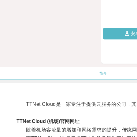
安
简介
TTNet Cloud是一家专注于提供云服务的公司
TTNet Cloud (机场)官网网址
随着机场客流量的增加和网络需求的提升，传统网