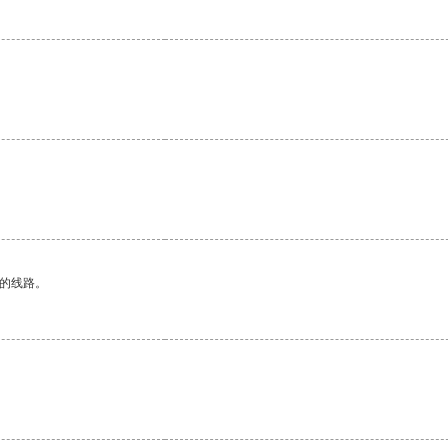
。
区的线路。