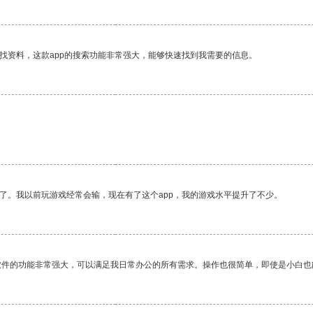
找资料，这款app的搜索功能非常强大，能够快速找到我需要的信息。
了。我以前玩游戏经常会输，现在有了这个app，我的游戏水平提升了不少。
软件的功能非常强大，可以满足我日常办公的所有需求。操作也很简单，即使是小白也