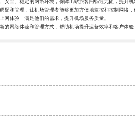
高效、安全、稳定的网络环境，保障出站旅客的畅通无阻，提升
灵活调配和管理，让机场管理者能够更加方便地监控和控制网络
捷的上网体验，满足他们的需求，提升机场服务质量。
了全新的网络体验和管理方式，帮助机场提升运营效率和客户体