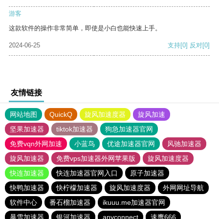
游客
这款软件的操作非常简单，即使是小白也能快速上手。
2024-06-25
支持
[0]
反对
[0]
友情链接
网站地图
QuickQ
旋风加速度器
旋风加速
坚果加速器
tiktok加速器
狗急加速器官网
免费vqn外网加速
小蓝鸟
优途加速器官网
风驰加速器
旋风加速器
免费vps加速器外网苹果版
旋风加速度器
快连加速器
快连加速器官网入口
原子加速器
快鸭加速器
快柠檬加速器
旋风加速度器
外网网址导航
软件中心
番石榴加速器
ikuuu.me加速器官网
暴雪加速器
银河加速器
anyconnect
速鹰666