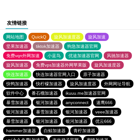
友情链接
网站地图
QuickQ
旋风加速度器
旋风加速
坚果加速器
tiktok加速器
狗急加速器官网
免费vqn外网加速
小蓝鸟
优途加速器官网
风驰加速器
旋风加速器
免费vps加速器外网苹果版
旋风加速度器
快连加速器
快连加速器官网入口
原子加速器
快鸭加速器
快柠檬加速器
旋风加速度器
外网网址导航
软件中心
番石榴加速器
ikuuu.me加速器官网
暴雪加速器
银河加速器
anyconnect
速鹰666
银河加速器
暴雪加速器
银河加速器
veee加速器
暴雪加速器
银河加速器
银河加速器
优云666
hammer加速器
白鲸加速器
青柠加速器