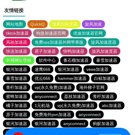
友情链接
网站地图
QuickQ
旋风加速度器
旋风加速
tiktok加速器
狗急加速器官网
优途加速器官网
风驰加速器
免费vps加速器外网苹果版
旋风加速度器
快连加速器
原子加速器
快鸭加速器
旋风加速度器
外网网址导航
软件中心
番石榴加速器
暴雪加速器
银河加速器
速鹰666
银河加速器
veee加速器
暴雪加速器
优云666
hammer加速器
白鲸加速器
青柠加速器
vp(永久免费)加速器
海外梯子官网
蜜蜂加速器
anyconnect
荔枝加速器
青柠加速器
橘子加速器
1元机场
vp(永久免费)加速器
abc加速器
原子加速器
免费海外pvn加速器
anyconnect
银河加速器
银河加速器
anyconnect
蚂蚁加速器
海鸥加速器