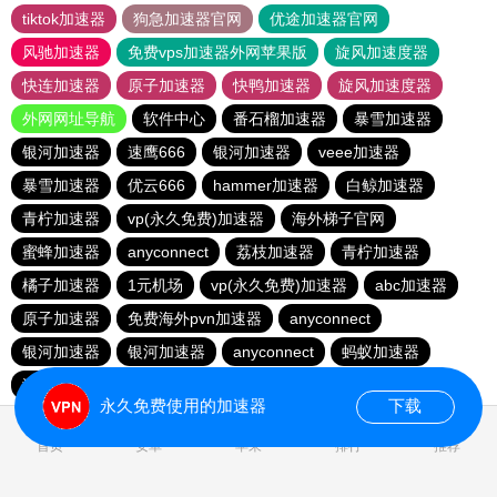
tiktok加速器
狗急加速器官网
优途加速器官网
风驰加速器
免费vps加速器外网苹果版
旋风加速度器
快连加速器
原子加速器
快鸭加速器
旋风加速度器
外网网址导航
软件中心
番石榴加速器
暴雪加速器
银河加速器
速鹰666
银河加速器
veee加速器
暴雪加速器
优云666
hammer加速器
白鲸加速器
青柠加速器
vp(永久免费)加速器
海外梯子官网
蜜蜂加速器
anyconnect
荔枝加速器
青柠加速器
橘子加速器
1元机场
vp(永久免费)加速器
abc加速器
原子加速器
免费海外pvn加速器
anyconnect
银河加速器
银河加速器
anyconnect
蚂蚁加速器
海鸥加速器
永久免费使用的加速器
下载
0.464159s
首页
安卓
苹果
排行
推荐