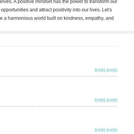
lves. A positive mindset has the power to transform our
ortunities and attract positivity into our lives. Let's
ate a harmonious world built on kindness, empathy, and
支持
[0]
反对
[0]
支持
[0]
反对
[0]
支持
[0]
反对
[0]