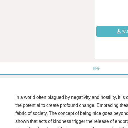
安
简介
In a world often plagued by negativity and hostility, it 
the potential to create profound change. Embracing these 
fabric of society. The concept of being nice goes beyo
shown that acts of kindness trigger the release of endor