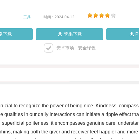
工具
|
时间：2024-04-12
|
卓下载
苹果下载
安卓市场，安全绿色
is crucial to recognize the power of being nice. Kindness, compass
qualities in our daily interactions can initiate a ripple effect t
nd superficial politeness; it encompasses genuine care, unders
phins, making both the giver and receiver feel happier and more