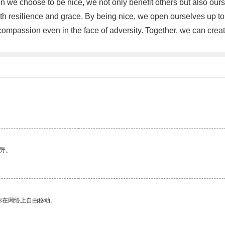
we choose to be nice, we not only benefit others but also ourse
resilience and grace. By being nice, we open ourselves up to opp
compassion even in the face of adversity. Together, we can cre
野。
你在网络上自由移动。