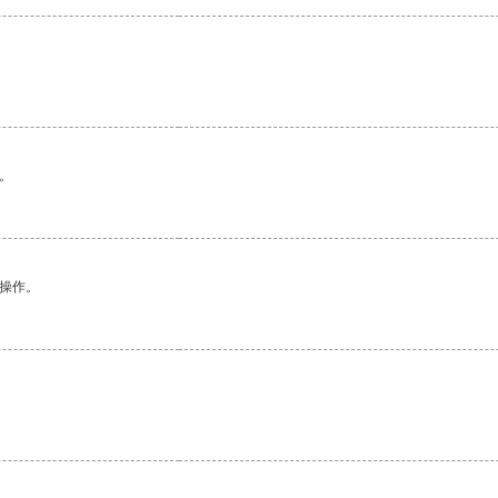
。
悉操作。