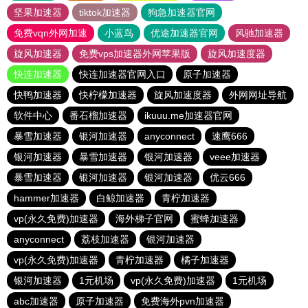
坚果加速器
tiktok加速器
狗急加速器官网
免费vqn外网加速
小蓝鸟
优途加速器官网
风驰加速器
旋风加速器
免费vps加速器外网苹果版
旋风加速度器
快连加速器
快连加速器官网入口
原子加速器
快鸭加速器
快柠檬加速器
旋风加速度器
外网网址导航
软件中心
番石榴加速器
ikuuu.me加速器官网
暴雪加速器
银河加速器
anyconnect
速鹰666
银河加速器
暴雪加速器
银河加速器
veee加速器
暴雪加速器
银河加速器
银河加速器
优云666
hammer加速器
白鲸加速器
青柠加速器
vp(永久免费)加速器
海外梯子官网
蜜蜂加速器
anyconnect
荔枝加速器
银河加速器
vp(永久免费)加速器
青柠加速器
橘子加速器
银河加速器
1元机场
vp(永久免费)加速器
1元机场
abc加速器
原子加速器
免费海外pvn加速器