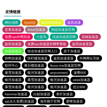
友情链接
网站地图
QuickQ
旋风加速度器
旋风加速
坚果加速器
tiktok加速器
狗急加速器官网
免费vqn外网加速
小蓝鸟
优途加速器官网
风驰加速器
旋风加速器
免费vps加速器外网苹果版
旋风加速度器
快连加速器
快连加速器官网入口
原子加速器
快鸭加速器
快柠檬加速器
旋风加速度器
外网网址导航
软件中心
番石榴加速器
ikuuu.me加速器官网
暴雪加速器
银河加速器
anyconnect
速鹰666
银河加速器
暴雪加速器
银河加速器
veee加速器
暴雪加速器
银河加速器
银河加速器
优云666
hammer加速器
白鲸加速器
青柠加速器
vp(永久免费)加速器
海外梯子官网
蜜蜂加速器