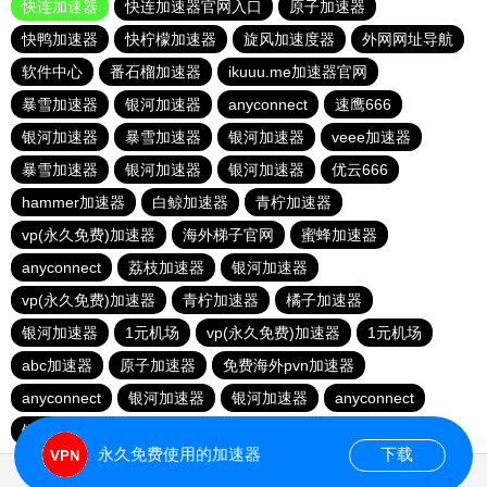
快连加速器
快连加速器官网入口
原子加速器
快鸭加速器
快柠檬加速器
旋风加速度器
外网网址导航
软件中心
番石榴加速器
ikuuu.me加速器官网
暴雪加速器
银河加速器
anyconnect
速鹰666
银河加速器
暴雪加速器
银河加速器
veee加速器
暴雪加速器
银河加速器
银河加速器
优云666
hammer加速器
白鲸加速器
青柠加速器
vp(永久免费)加速器
海外梯子官网
蜜蜂加速器
anyconnect
荔枝加速器
银河加速器
vp(永久免费)加速器
青柠加速器
橘子加速器
银河加速器
1元机场
vp(永久免费)加速器
1元机场
abc加速器
原子加速器
免费海外pvn加速器
anyconnect
银河加速器
银河加速器
anyconnect
银河加速器
蚂蚁加速器
暴雪加速器
海鸥加速器
永久免费使用的加速器
下载