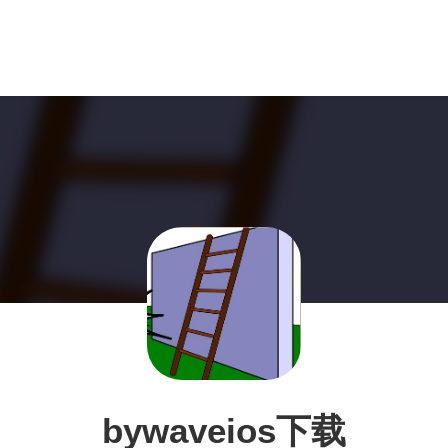
bywaveios下载