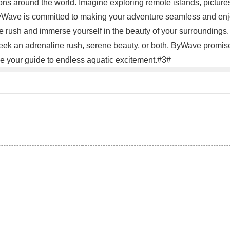
ions around the world. Imagine exploring remote islands, picture
ByWave is committed to making your adventure seamless and enj
 rush and immerse yourself in the beauty of your surroundings. G
k an adrenaline rush, serene beauty, or both, ByWave promises
e your guide to endless aquatic excitement.#3#