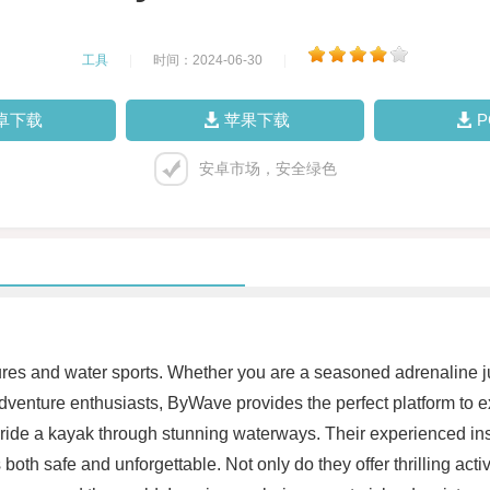
工具
|
时间：2024-06-30
|
卓下载
苹果下载
安卓市场，安全绿色
res and water sports. Whether you are a seasoned adrenaline j
adventure enthusiasts, ByWave provides the perfect platform to e
or ride a kayak through stunning waterways. Their experienced in
 both safe and unforgettable. Not only do they offer thrilling act