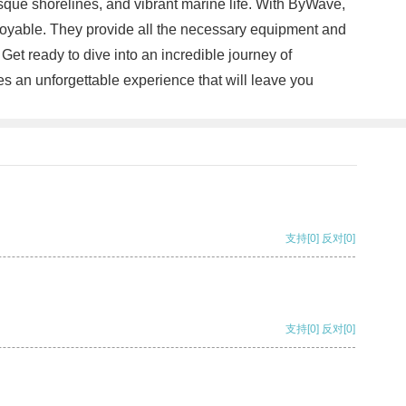
sque shorelines, and vibrant marine life. With ByWave,
oyable. They provide all the necessary equipment and
et ready to dive into an incredible journey of
 an unforgettable experience that will leave you
支持
[0]
反对
[0]
支持
[0]
反对
[0]