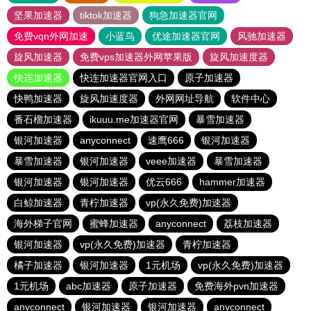
坚果加速器
tiktok加速器
狗急加速器官网
免费vqn外网加速
小蓝鸟
优途加速器官网
风驰加速器
旋风加速器
免费vps加速器外网苹果版
旋风加速度器
快连加速器
快连加速器官网入口
原子加速器
快鸭加速器
旋风加速度器
外网网址导航
软件中心
番石榴加速器
ikuuu.me加速器官网
暴雪加速器
银河加速器
anyconnect
速鹰666
银河加速器
暴雪加速器
银河加速器
veee加速器
暴雪加速器
银河加速器
银河加速器
优云666
hammer加速器
白鲸加速器
青柠加速器
vp(永久免费)加速器
海外梯子官网
蜜蜂加速器
anyconnect
荔枝加速器
银河加速器
vp(永久免费)加速器
青柠加速器
橘子加速器
银河加速器
1元机场
vp(永久免费)加速器
1元机场
abc加速器
原子加速器
免费海外pvn加速器
anyconnect
银河加速器
银河加速器
anyconnect